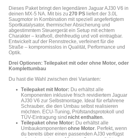
Dieses Paket bringt den legendären Jaguar AJ30 V6 in
deinen MX-5 NA. Mit bis zu
270 PS
liefert der 3.0L
Saugmotor in Kombination mit speziell angefertigtem
Sportkatalysator, thermischer Absicherung und
abgestimmtem Steuergerät ein Setup mit echtem
Charakter – kraftvoll, drehfreudig und voll eintragbar.
Entwickelt auf der Rennstrecke, verfeinert für die
Straße – kompromisslos in Qualität, Performance und
Optik.
Drei Optionen: Teilepaket mit oder ohne Motor, oder
Komplettumbau
Du hast die Wahl zwischen drei Varianten:
Teilepaket mit Motor:
Du erhältst alle
Komponenten inklusive frisch revidiertem Jaguar
AJ30 V6 zur Selbstmontage. Ideal für erfahrene
Schrauber, die den Umbau selbst realisieren
möchten. ECU-Tuning, Prüfstandsprotokoll und
TÜV-Eintragung sind
nicht enthalten
.
Teilepaket ohne Motor:
Du erhältst alle
Umbaukomponenten
ohne Motor
. Perfekt, wenn
du bereits über einen passenden AJ30 verfügst