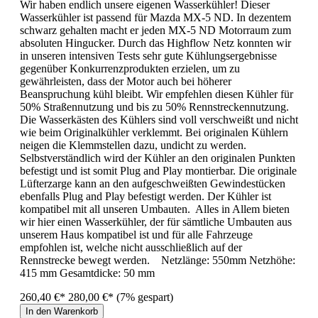
Wir haben endlich unsere eigenen Wasserkühler! Dieser
Wasserkühler ist passend für Mazda MX-5 ND. In dezentem
schwarz gehalten macht er jeden MX-5 ND Motorraum zum
absoluten Hingucker. Durch das Highflow Netz konnten wir
in unseren intensiven Tests sehr gute Kühlungsergebnisse
gegenüber Konkurrenzprodukten erzielen, um zu
gewährleisten, dass der Motor auch bei höherer
Beanspruchung kühl bleibt. Wir empfehlen diesen Kühler für
50% Straßennutzung und bis zu 50% Rennstreckennutzung.
Die Wasserkästen des Kühlers sind voll verschweißt und nicht
wie beim Originalkühler verklemmt. Bei originalen Kühlern
neigen die Klemmstellen dazu, undicht zu werden.
Selbstverständlich wird der Kühler an den originalen Punkten
befestigt und ist somit Plug and Play montierbar. Die originale
Lüfterzarge kann an den aufgeschweißten Gewindestücken
ebenfalls Plug and Play befestigt werden. Der Kühler ist
kompatibel mit all unseren Umbauten. Alles in Allem bieten
wir hier einen Wasserkühler, der für sämtliche Umbauten aus
unserem Haus kompatibel ist und für alle Fahrzeuge
empfohlen ist, welche nicht ausschließlich auf der
Rennstrecke bewegt werden. Netzlänge: 550mm Netzhöhe:
415 mm Gesamtdicke: 50 mm
260,40 €*
280,00 €*
(7% gespart)
In den Warenkorb