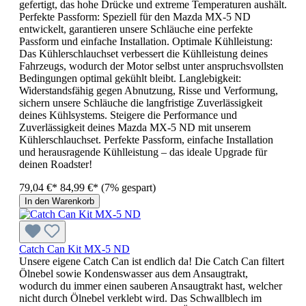
gefertigt, das hohe Drücke und extreme Temperaturen aushält.
Perfekte Passform: Speziell für den Mazda MX-5 ND
entwickelt, garantieren unsere Schläuche eine perfekte
Passform und einfache Installation. Optimale Kühlleistung:
Das Kühlerschlauchset verbessert die Kühlleistung deines
Fahrzeugs, wodurch der Motor selbst unter anspruchsvollsten
Bedingungen optimal gekühlt bleibt. Langlebigkeit:
Widerstandsfähig gegen Abnutzung, Risse und Verformung,
sichern unsere Schläuche die langfristige Zuverlässigkeit
deines Kühlsystems. Steigere die Performance und
Zuverlässigkeit deines Mazda MX-5 ND mit unserem
Kühlerschlauchset. Perfekte Passform, einfache Installation
und herausragende Kühlleistung – das ideale Upgrade für
deinen Roadster!
79,04 €*
84,99 €*
(7% gespart)
In den Warenkorb
Catch Can Kit MX-5 ND
Unsere eigene Catch Can ist endlich da! Die Catch Can filtert
Ölnebel sowie Kondenswasser aus dem Ansaugtrakt,
wodurch du immer einen sauberen Ansaugtrakt hast, welcher
nicht durch Ölnebel verklebt wird. Das Schwallblech im