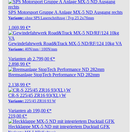
SPS Motorsport Gruppe A Anlage MX-5 ND Ausgang rechts
Variante:
ohne SPS Laserschriftzug | Typ 25 2x76mm
1.069,99 €*
Gewindefahrwerk Road&Track MX-5 ND/RF/124 10kg VA
Variante:
40N/mm | 100N/mm
Varianten ab
2.799,00 €*
2.898,99 €*
Bremsanlage StopTech Performance ND 282mm
2.138,99 €*
CR-S 225/45 ZR16 93(XL) W
Variante:
225/45 ZR16 93 W
Varianten ab
199,00 €*
219,00 €*
Heckklappe MX-5 ND mit integriertem Ducktail GFK