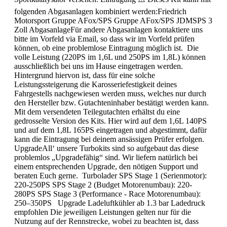
folgenden Abgasanlagen kombiniert werden:Friedrich
Motorsport Gruppe AFox/SPS Gruppe AFox/SPS JDMSPS 3
Zoll AbgasanlageFür andere Abgasanlagen kontaktiere uns
bitte im Vorfeld via Email, so dass wir im Vorfeld prüfen
können, ob eine problemlose Eintragung möglich ist. Die
volle Leistung (220PS im 1,6L und 250PS im 1,8L) können
ausschließlich bei uns im Hause eingetragen werden.
Hintergrund hiervon ist, dass für eine solche
Leistungssteigerung die Karosseriefestigkeit deines
Fahrgestells nachgewiesen werden muss, welches nur durch
den Hersteller bzw. Gutachteninhaber bestätigt werden kann.
Mit dem versendeten Teilegutachten erhältst du eine
gedrosselte Version des Kits. Hier wird auf dem 1,6L 140PS
und auf dem 1,8L 165PS eingetragen und abgestimmt, dafür
kann die Eintragung bei deinem ansässigen Prüfer erfolgen.
UpgradeAll‘ unsere Turbokits sind so aufgebaut das diese
problemlos „Upgradefähig“ sind. Wir liefern natürlich bei
einem entsprechenden Upgrade, den nötigen Support und
beraten Euch gerne. Turbolader SPS Stage 1 (Serienmotor):
220-250PS SPS Stage 2 (Budget Motorenumbau): 220-
280PS SPS Stage 3 (Performance - Race Motorenumbau):
250–350PS Upgrade Ladeluftkühler ab 1.3 bar Ladedruck
empfohlen Die jeweiligen Leistungen gelten nur für die
Nutzung auf der Rennstrecke, wobei zu beachten ist, dass