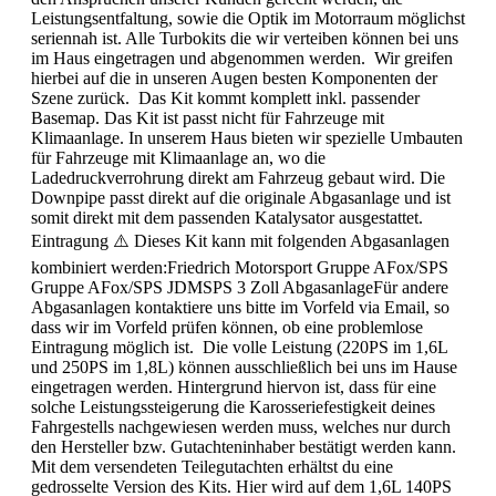
Leistungsentfaltung, sowie die Optik im Motorraum möglichst
seriennah ist. Alle Turbokits die wir verteiben können bei uns
im Haus eingetragen und abgenommen werden. Wir greifen
hierbei auf die in unseren Augen besten Komponenten der
Szene zurück. Das Kit kommt komplett inkl. passender
Basemap. Das Kit ist passt nicht für Fahrzeuge mit
Klimaanlage. In unserem Haus bieten wir spezielle Umbauten
für Fahrzeuge mit Klimaanlage an, wo die
Ladedruckverrohrung direkt am Fahrzeug gebaut wird. Die
Downpipe passt direkt auf die originale Abgasanlage und ist
somit direkt mit dem passenden Katalysator ausgestattet.
Eintragung ⚠️ Dieses Kit kann mit folgenden Abgasanlagen
kombiniert werden:Friedrich Motorsport Gruppe AFox/SPS
Gruppe AFox/SPS JDMSPS 3 Zoll AbgasanlageFür andere
Abgasanlagen kontaktiere uns bitte im Vorfeld via Email, so
dass wir im Vorfeld prüfen können, ob eine problemlose
Eintragung möglich ist. Die volle Leistung (220PS im 1,6L
und 250PS im 1,8L) können ausschließlich bei uns im Hause
eingetragen werden. Hintergrund hiervon ist, dass für eine
solche Leistungssteigerung die Karosseriefestigkeit deines
Fahrgestells nachgewiesen werden muss, welches nur durch
den Hersteller bzw. Gutachteninhaber bestätigt werden kann.
Mit dem versendeten Teilegutachten erhältst du eine
gedrosselte Version des Kits. Hier wird auf dem 1,6L 140PS