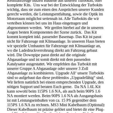
Rennfahrzeuge nutzen Bauteile aus unseren Turbokits, oder
komplette Kits. Uns war bei der Entwicklung der Turbokits
wichtig, dass sie zum einen den Ansprüchen unserer Kunden
gerecht werden, die Leistungsentfaltung, sowie die Optik im
Motorraum möglichst seriennah ist. Alle Turbokits die wir
verteiben können bei uns im Haus eingetragen und
abgenommen werden. Wir greifen hierbei auf die in unseren
Augen besten Komponenten der Szene zurück. Das Kit
kommt komplett inkl. passender Basemap. Das Kit ist passt
nicht für Fahrzeuge mit Klimaanlage. In unserem Haus bieten
wir spezielle Umbauten für Fahrzeuge mit Klimaanlage an,
wo die Ladedruckverrohrung direkt am Fahrzeug gebaut
wird. Die Downpipe passt direkt auf die originale
Abgasanlage und ist somit direkt mit dem passenden
Katalysator ausgestattet. Wir empfehlen das Turbokit mit
unserer Gruppe A Abgasanlage oder unserer 3 Zoll
Abgasanlage zu kombinieren. Upgrade All‘ unsere Turbokits
sind so aufgebaut das diese problemlos „Upgradefähig“ sind.
Wir liefern natürlich bei einem entsprechenden Upgrade, den
nötigen Support und beraten Euch gerne. Da NA 1.6L Kit
kann sowohl beim 115PS 1.6 NA, als auch beim 90PS 1.6
NA montiert werden. Beim 90PS 1.6 NA als Ausgangsbasis
ist mit Leistungseinbußen von ca. 15 PS gegenüber dem
115PS 1.6 NA zu rechnen. MS3 Mini Kabelbaum (Optional):
Dieser Kabelbaum ist präzise gelötet und bietet dir eine Plug-