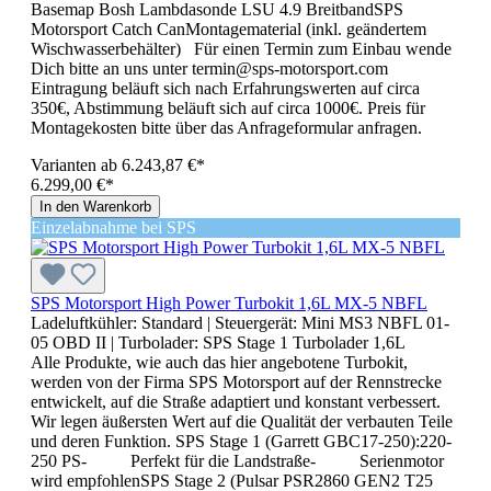
Basemap Bosh Lambdasonde LSU 4.9 BreitbandSPS
Motorsport Catch CanMontagematerial (inkl. geändertem
Wischwasserbehälter) Für einen Termin zum Einbau wende
Dich bitte an uns unter termin@sps-motorsport.com
Eintragung beläuft sich nach Erfahrungswerten auf circa
350€, Abstimmung beläuft sich auf circa 1000€. Preis für
Montagekosten bitte über das Anfrageformular anfragen.
Varianten ab
6.243,87 €*
6.299,00 €*
In den Warenkorb
Einzelabnahme bei SPS
SPS Motorsport High Power Turbokit 1,6L MX-5 NBFL
Ladeluftkühler:
Standard
| Steuergerät:
Mini MS3 NBFL 01-
05 OBD II
| Turbolader:
SPS Stage 1 Turbolader 1,6L
Alle Produkte, wie auch das hier angebotene Turbokit,
werden von der Firma SPS Motorsport auf der Rennstrecke
entwickelt, auf die Straße adaptiert und konstant verbessert.
Wir legen äußersten Wert auf die Qualität der verbauten Teile
und deren Funktion. SPS Stage 1 (Garrett GBC17-250):220-
250 PS- Perfekt für die Landstraße- Serienmotor
wird empfohlenSPS Stage 2 (Pulsar PSR2860 GEN2 T25