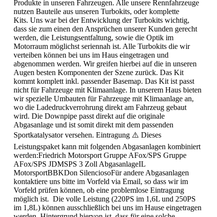
Produkte in unseren Fahrzeugen. Alle unsere Rennfahrzeuge
nutzen Bauteile aus unseren Turbokits, oder komplette
Kits. Uns war bei der Entwicklung der Turbokits wichtig,
dass sie zum einen den Ansprüchen unserer Kunden gerecht
werden, die Leistungsentfaltung, sowie die Optik im
Motorraum möglichst seriennah ist. Alle Turbokits die wir
verteiben können bei uns im Haus eingetragen und
abgenommen werden. Wir greifen hierbei auf die in unseren
Augen besten Komponenten der Szene zurück. Das Kit
kommt komplett inkl. passender Basemap. Das Kit ist passt
nicht für Fahrzeuge mit Klimaanlage. In unserem Haus bieten
wir spezielle Umbauten für Fahrzeuge mit Klimaanlage an,
wo die Ladedruckverrohrung direkt am Fahrzeug gebaut
wird. Die Downpipe passt direkt auf die originale
Abgasanlage und ist somit direkt mit dem passenden
Sportkatalysator versehen. Eintragung ⚠️ Dieses
Leistungspaket kann mit folgenden Abgasanlagen kombiniert
werden:Friedrich Motorsport Gruppe AFox/SPS Gruppe
AFox/SPS JDMSPS 3 Zoll AbgasanlageIL
MotorsportBBKDon SilenciosoFür andere Abgasanlagen
kontaktiere uns bitte im Vorfeld via Email, so dass wir im
Vorfeld prüfen können, ob eine problemlose Eintragung
möglich ist. Die volle Leistung (220PS im 1,6L und 250PS
im 1,8L) können ausschließlich bei uns im Hause eingetragen
werden. Hintergrund hiervon ist, dass für eine solche