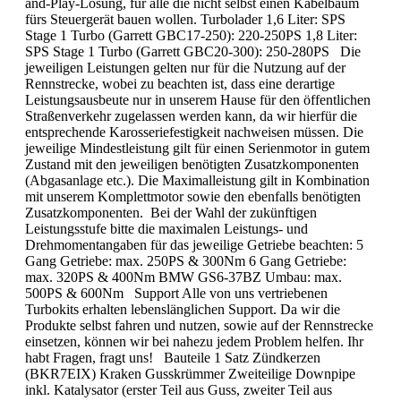
and-Play-Lösung, für alle die nicht selbst einen Kabelbaum
fürs Steuergerät bauen wollen. Turbolader 1,6 Liter: SPS
Stage 1 Turbo (Garrett GBC17-250): 220-250PS 1,8 Liter:
SPS Stage 1 Turbo (Garrett GBC20-300): 250-280PS Die
jeweiligen Leistungen gelten nur für die Nutzung auf der
Rennstrecke, wobei zu beachten ist, dass eine derartige
Leistungsausbeute nur in unserem Hause für den öffentlichen
Straßenverkehr zugelassen werden kann, da wir hierfür die
entsprechende Karosseriefestigkeit nachweisen müssen. Die
jeweilige Mindestleistung gilt für einen Serienmotor in gutem
Zustand mit den jeweiligen benötigten Zusatzkomponenten
(Abgasanlage etc.). Die Maximalleistung gilt in Kombination
mit unserem Komplettmotor sowie den ebenfalls benötigten
Zusatzkomponenten. Bei der Wahl der zukünftigen
Leistungsstufe bitte die maximalen Leistungs- und
Drehmomentangaben für das jeweilige Getriebe beachten: 5
Gang Getriebe: max. 250PS & 300Nm 6 Gang Getriebe:
max. 320PS & 400Nm BMW GS6-37BZ Umbau: max.
500PS & 600Nm Support Alle von uns vertriebenen
Turbokits erhalten lebenslänglichen Support. Da wir die
Produkte selbst fahren und nutzen, sowie auf der Rennstrecke
einsetzen, können wir bei nahezu jedem Problem helfen. Ihr
habt Fragen, fragt uns! Bauteile 1 Satz Zündkerzen
(BKR7EIX) Kraken Gusskrümmer Zweiteilige Downpipe
inkl. Katalysator (erster Teil aus Guss, zweiter Teil aus