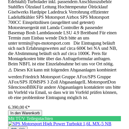
Edelstahl) Turbolader inkl. passendem Anschlusszubehör
Stahlflex Ölzulauf Leitung Hochtemperatur Ölrücklauf
Giselwerks Hardpipe Ladedruck Verrohrung effizienter
Ladeluftkühler SPS Motorsport Airbox SPS Motorsport
700CC Einspritzdüsen (ausgelitert und getestet)
Motorsteuergerät mit Lamda Controller & passender
Basemap Bosh Lambdasonde LSU 4.9 Breitband Für einen
Termin zum Einbau wende Dich bitte an uns
unter termin@sps-motorsport.com Die Eintragung beläuft
sich nach Erfahrungswerten auf circa 600€ bei NA und NB,
die Abstimmung beläuft sich auf circa 1000€. Preis für
Montagekosten bitte über das Anfrageformular anfragen.
Beim NBFL ist eine Einzelabnahme bei uns vor Ort nötig.
⚠️ Dieses Kit kann mit folgenden Abgasanlagen kombiniert
werden:Friedrich Motorsport Gruppe AFox/SPS Gruppe
AFox/SPS JDMSPS 3 Zoll AbgasanlageIL MotorsportDon
SilenciosoBBKFür andere Abgasanlagen kontaktiere uns bitte
im Vorfeld via Email, so dass wir im Vorfeld prüfen können,
ob eine problemlose Eintragung möglich ist.
6.390,00 €*
In den Warenkorb
Mit TÜV Teilegutachten