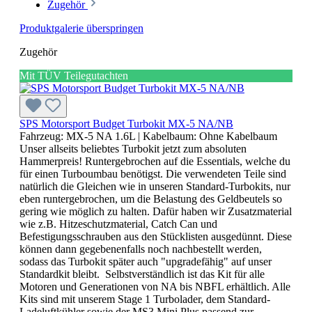
Zugehör
Produktgalerie überspringen
Zugehör
Mit TÜV Teilegutachten
SPS Motorsport Budget Turbokit MX-5 NA/NB
Fahrzeug:
MX-5 NA 1.6L
| Kabelbaum:
Ohne Kabelbaum
Unser allseits beliebtes Turbokit jetzt zum absoluten
Hammerpreis! Runtergebrochen auf die Essentials, welche du
für einen Turboumbau benötigst. Die verwendeten Teile sind
natürlich die Gleichen wie in unseren Standard-Turbokits, nur
eben runtergebrochen, um die Belastung des Geldbeutels so
gering wie möglich zu halten. Dafür haben wir Zusatzmaterial
wie z.B. Hitzeschutzmaterial, Catch Can und
Befestigungsschrauben aus den Stücklisten ausgedünnt. Diese
können dann gegebenenfalls noch nachbestellt werden,
sodass das Turbokit später auch "upgradefähig" auf unser
Standardkit bleibt. Selbstverständlich ist das Kit für alle
Motoren und Generationen von NA bis NBFL erhältlich. Alle
Kits sind mit unserem Stage 1 Turbolader, dem Standard-
Ladeluftkühler sowie der MS3 Mini Plus passend zur