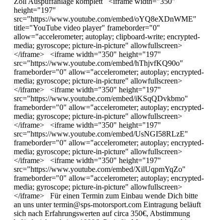
Zoll Auspuffanlage komplett <iframe width="350"
height="197"
src="https://www.youtube.com/embed/oYQ8eXDnWME"
title="YouTube video player" frameborder="0"
allow="accelerometer; autoplay; clipboard-write; encrypted-
media; gyroscope; picture-in-picture" allowfullscreen>
</iframe> <iframe width="350" height="197"
src="https://www.youtube.com/embed/hThjvfKQ90o"
frameborder="0" allow="accelerometer; autoplay; encrypted-
media; gyroscope; picture-in-picture" allowfullscreen>
</iframe> <iframe width="350" height="197"
src="https://www.youtube.com/embed/iKSqQDvkbmo"
frameborder="0" allow="accelerometer; autoplay; encrypted-
media; gyroscope; picture-in-picture" allowfullscreen>
</iframe> <iframe width="350" height="197"
src="https://www.youtube.com/embed/UsNGI58RLzE"
frameborder="0" allow="accelerometer; autoplay; encrypted-
media; gyroscope; picture-in-picture" allowfullscreen>
</iframe> <iframe width="350" height="197"
src="https://www.youtube.com/embed/XilUqpmYqZo"
frameborder="0" allow="accelerometer; autoplay; encrypted-
media; gyroscope; picture-in-picture" allowfullscreen>
</iframe> Für einen Termin zum Einbau wende Dich bitte
an uns unter termin@sps-motorsport.com Eintragung beläuft
sich nach Erfahrungswerten auf circa 350€, Abstimmung