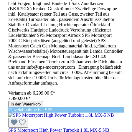
habt Fragen, fragt uns! Bauteile 1 Satz Zündkerzen
(BKR7EIX) Kraken Gusskrümmer Zweiteilige Downpipe
inkl. Katalysator (erster Teil aus Guss, zweiter Teil aus
Edelstahl) Turbolader inkl. passendem Anschlusszubehör
Stahlflex Ölzulauf Leitung Hochtemperatur Ölrücklauf
Giselwerks Hardpipe Ladedruck Verrohrung effizienter
Ladeluftkühler SPS Motorsport Airbox SPS Motorsport
700CC Einspritzdüsen (ausgelitert und getestet) SPS
Motorsport Catch Can Montagematerial (inkl. geändertem
Wischwasserbehälter) Motorsteuergerät mit Lamda Controller
& passender Basemap Bosh Lambdasonde LSU 4.9
Breitband Für einen Termin zum Einbau wende Dich bitte an
uns unter info@sps-motorsport.com Eintragung beläuft sich
nach Erfahrungswerten auf circa 1000€, Abstimmung beläuft
sich auf circa 1000€. Preis für Montagekosten bitte über das
Anfrageformular anfragen.
Varianten ab
6.299,00 €*
7.490,00 €*
In den Warenkorb
Einzelabnahme bei SPS
SPS Motorsport High Power Turbokit 1,8L MX-5 NB