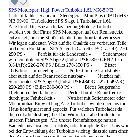
SPS Motorsport High Power Turbokit 1,6L MX-5 NB
Ladeluftkühler:
Standard
| Steuergerät:
Mini Plus (OBD) MS3
NB 99-00
| Turbolader:
SPS Stage 1 Turbolader 1,6L
Alle Produkte, wie auch das hier angebotene Turbokit,
werden von der Firma SPS Motorsport auf der Rennstrecke
entwickelt, auf die Straße adaptiert und konstant verbessert.
Wir legen äußersten Wert auf die Qualität der verbauten Teile
und deren Funktion. SPS Stage 1 (Garrett GBC17-250): 220-
250 PS - Perfekt für die Landstraße - Serienmotor
wird empfohlen SPS Stage 2 (Pulsar PSR2860 GEN2 T25
0.64AR): 220-270 PS / Billet 270-350 PS - Bietet
Oldschool Turbofeeling - Perfekt für die Landstraße
aber auch auf der Rennstrecke nutzbar - Nutzbar mit
Serienmotor SPS Stage 3 (Pulsar PSR4849G T25 0.49AR):
220-280 PS / Billet 280-360 PS - Bietet Saugernahe
Drehmomententfaltung - Perfekt für die Rennstrecke
durch gute Fahrbarkeit - Nutzbar mit Serienmotor oder
Motorumbau Entwicklung Alle Turbokits werden bei uns im
Haus konfiguriert und gepackt. Für welchen Turbolader du
dich entscheidest liegt bei Dir. Wir nutzen alle Produkte in
unseren Fahrzeugen. Alle unsere Rennfahrzeuge nutzen
Bauteile aus unseren Turbokits, oder komplette Kits. Uns war
bei der Entwicklung der Turbokits wichtig, dass sie zum einen
den Ansprüchen unserer Kunden gerecht werden, die