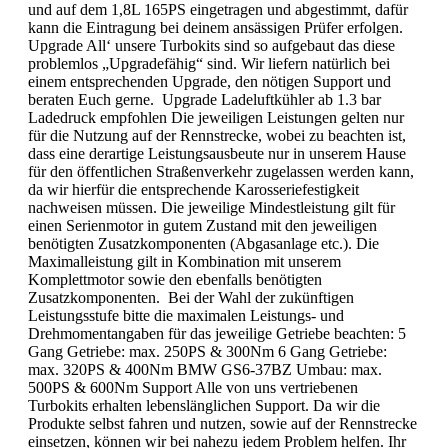
und auf dem 1,8L 165PS eingetragen und abgestimmt, dafür
kann die Eintragung bei deinem ansässigen Prüfer erfolgen.
Upgrade All‘ unsere Turbokits sind so aufgebaut das diese
problemlos „Upgradefähig“ sind. Wir liefern natürlich bei
einem entsprechenden Upgrade, den nötigen Support und
beraten Euch gerne. Upgrade Ladeluftkühler ab 1.3 bar
Ladedruck empfohlen Die jeweiligen Leistungen gelten nur
für die Nutzung auf der Rennstrecke, wobei zu beachten ist,
dass eine derartige Leistungsausbeute nur in unserem Hause
für den öffentlichen Straßenverkehr zugelassen werden kann,
da wir hierfür die entsprechende Karosseriefestigkeit
nachweisen müssen. Die jeweilige Mindestleistung gilt für
einen Serienmotor in gutem Zustand mit den jeweiligen
benötigten Zusatzkomponenten (Abgasanlage etc.). Die
Maximalleistung gilt in Kombination mit unserem
Komplettmotor sowie den ebenfalls benötigten
Zusatzkomponenten. Bei der Wahl der zukünftigen
Leistungsstufe bitte die maximalen Leistungs- und
Drehmomentangaben für das jeweilige Getriebe beachten: 5
Gang Getriebe: max. 250PS & 300Nm 6 Gang Getriebe:
max. 320PS & 400Nm BMW GS6-37BZ Umbau: max.
500PS & 600Nm Support Alle von uns vertriebenen
Turbokits erhalten lebenslänglichen Support. Da wir die
Produkte selbst fahren und nutzen, sowie auf der Rennstrecke
einsetzen, können wir bei nahezu jedem Problem helfen. Ihr