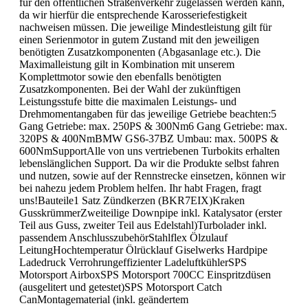
für den öffentlichen Straßenverkehr zugelassen werden kann,
da wir hierfür die entsprechende Karosseriefestigkeit
nachweisen müssen. Die jeweilige Mindestleistung gilt für
einen Serienmotor in gutem Zustand mit den jeweiligen
benötigten Zusatzkomponenten (Abgasanlage etc.). Die
Maximalleistung gilt in Kombination mit unserem
Komplettmotor sowie den ebenfalls benötigten
Zusatzkomponenten. Bei der Wahl der zukünftigen
Leistungsstufe bitte die maximalen Leistungs- und
Drehmomentangaben für das jeweilige Getriebe beachten:5
Gang Getriebe: max. 250PS & 300Nm6 Gang Getriebe: max.
320PS & 400NmBMW GS6-37BZ Umbau: max. 500PS &
600NmSupportAlle von uns vertriebenen Turbokits erhalten
lebenslänglichen Support. Da wir die Produkte selbst fahren
und nutzen, sowie auf der Rennstrecke einsetzen, können wir
bei nahezu jedem Problem helfen. Ihr habt Fragen, fragt
uns!Bauteile1 Satz Zündkerzen (BKR7EIX)Kraken
GusskrümmerZweiteilige Downpipe inkl. Katalysator (erster
Teil aus Guss, zweiter Teil aus Edelstahl)Turbolader inkl.
passendem AnschlusszubehörStahlflex Ölzulauf
LeitungHochtemperatur Ölrücklauf Giselwerks Hardpipe
Ladedruck Verrohrungeffizienter LadeluftkühlerSPS
Motorsport AirboxSPS Motorsport 700CC Einspritzdüsen
(ausgelitert und getestet)SPS Motorsport Catch
CanMontagematerial (inkl. geändertem