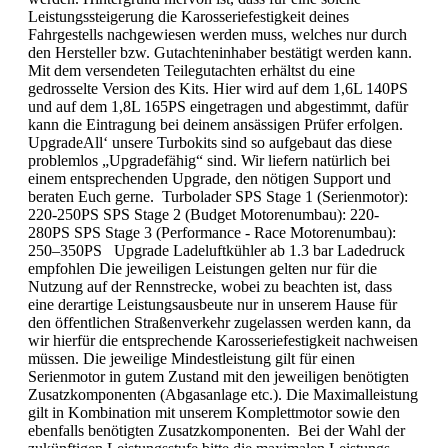
Leistungssteigerung die Karosseriefestigkeit deines
Fahrgestells nachgewiesen werden muss, welches nur durch
den Hersteller bzw. Gutachteninhaber bestätigt werden kann.
Mit dem versendeten Teilegutachten erhältst du eine
gedrosselte Version des Kits. Hier wird auf dem 1,6L 140PS
und auf dem 1,8L 165PS eingetragen und abgestimmt, dafür
kann die Eintragung bei deinem ansässigen Prüfer erfolgen.
UpgradeAll‘ unsere Turbokits sind so aufgebaut das diese
problemlos „Upgradefähig“ sind. Wir liefern natürlich bei
einem entsprechenden Upgrade, den nötigen Support und
beraten Euch gerne. Turbolader SPS Stage 1 (Serienmotor):
220-250PS SPS Stage 2 (Budget Motorenumbau): 220-
280PS SPS Stage 3 (Performance - Race Motorenumbau):
250–350PS Upgrade Ladeluftkühler ab 1.3 bar Ladedruck
empfohlen Die jeweiligen Leistungen gelten nur für die
Nutzung auf der Rennstrecke, wobei zu beachten ist, dass
eine derartige Leistungsausbeute nur in unserem Hause für
den öffentlichen Straßenverkehr zugelassen werden kann, da
wir hierfür die entsprechende Karosseriefestigkeit nachweisen
müssen. Die jeweilige Mindestleistung gilt für einen
Serienmotor in gutem Zustand mit den jeweiligen benötigten
Zusatzkomponenten (Abgasanlage etc.). Die Maximalleistung
gilt in Kombination mit unserem Komplettmotor sowie den
ebenfalls benötigten Zusatzkomponenten. Bei der Wahl der