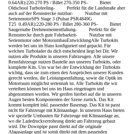
0.64AR):220-270 PS / Billet 270-350 PS- Bietet
Oldschool Turbofeeling- Perfekt für die Landstraße aber
auch auf der Rennstrecke nutzbar- Nutzbar mit
SerienmotorSPS Stage 3 (Pulsar PSR4849G
T25 0.49AR):220-280 PS / Billet 280-360 PS- Bietet
Saugernahe Drehmomententfaltung- Perfekt für die
Rennstrecke durch gute Fahrbarkeit- Nutzbar mit
Serienmotor oder MotorumbauEntwicklungAlle Turbokits
werden bei uns im Haus konfiguriert und gepackt. Für
welchen Turbolader du dich entscheidest liegt bei Dir. Wir
nutzen alle Produkte in unseren Fahrzeugen. Alle unsere
Rennfahrzeuge nutzen Bauteile aus unseren Turbokits, oder
komplette Kits. Uns war bei der Entwicklung der Turbokits
wichtig, dass sie zum einen den Ansprüchen unserer Kunden
gerecht werden, die Leistungsentfaltung, sowie die Optik im
Motorraum möglichst seriennah ist. Alle Turbokits die wir
verteiben können bei uns im Haus eingetragen und
abgenommen werden. Wir greifen hierbei auf die in unseren
Augen besten Komponenten der Szene zurück. Das Kit
kommt komplett inkl. passender Basemap. Das Kit ist passt
nicht für Fahrzeuge mit Klimaanlage. In unserem Haus bieten
wir spezielle Umbauten für Fahrzeuge mit Klimaanlage an,
wo die Ladedruckverrohrung direkt am Fahrzeug gebaut
wird. Die Downpipe passt direkt auf die originale
Abgasanlage und ist somit direkt mit dem passenden