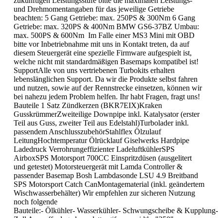
zukünftigen Leistungsstufe bitte die maximalen Leistungs-
und Drehmomentangaben für das jeweilige Getriebe
beachten: 5 Gang Getriebe: max. 250PS & 300Nm 6 Gang
Getriebe: max. 320PS & 400Nm BMW GS6-37BZ Umbau:
max. 500PS & 600Nm Im Falle einer MS3 Mini mit OBD
bitte vor Inbetriebnahme mit uns in Kontakt treten, da auf
diesem Steuergerät eine spezielle Firmware aufgespielt ist,
welche nicht mit standardmäßigen Basemaps kompatibel ist!
SupportAlle von uns vertriebenen Turbokits erhalten
lebenslänglichen Support. Da wir die Produkte selbst fahren
und nutzen, sowie auf der Rennstrecke einsetzen, können wir
bei nahezu jedem Problem helfen. Ihr habt Fragen, fragt uns!
Bauteile 1 Satz Zündkerzen (BKR7EIX)Kraken
GusskrümmerZweiteilige Downpipe inkl. Katalysator (erster
Teil aus Guss, zweiter Teil aus Edelstahl)Turbolader inkl.
passendem AnschlusszubehörStahlflex Ölzulauf
LeitungHochtemperatur Ölrücklauf Giselwerks Hardpipe
Ladedruck Verrohrungeffizienter LadeluftkühlerSPS
AirboxSPS Motorsport 700CC Einspritzdüsen (ausgelitert
und getestet) Motorsteuergerät mit Lamda Controller &
passender Basemap Bosh Lambdasonde LSU 4.9 Breitband
SPS Motorsport Catch CanMontagematerial (inkl. geändertem
Wischwasserbehälter) Wir empfehlen zur sicheren Nutzung
noch folgende
Bauteile:- Ölkühler- Wasserkühler- Schwungscheibe & Kupplung-