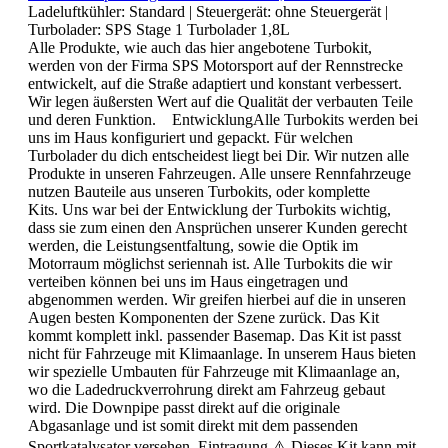
Ladeluftkühler:
Standard
| Steuergerät:
ohne Steuergerät
|
Turbolader:
SPS Stage 1 Turbolader 1,8L
Alle Produkte, wie auch das hier angebotene Turbokit,
werden von der Firma SPS Motorsport auf der Rennstrecke
entwickelt, auf die Straße adaptiert und konstant verbessert.
Wir legen äußersten Wert auf die Qualität der verbauten Teile
und deren Funktion. EntwicklungAlle Turbokits werden bei
uns im Haus konfiguriert und gepackt. Für welchen
Turbolader du dich entscheidest liegt bei Dir. Wir nutzen alle
Produkte in unseren Fahrzeugen. Alle unsere Rennfahrzeuge
nutzen Bauteile aus unseren Turbokits, oder komplette
Kits. Uns war bei der Entwicklung der Turbokits wichtig,
dass sie zum einen den Ansprüchen unserer Kunden gerecht
werden, die Leistungsentfaltung, sowie die Optik im
Motorraum möglichst seriennah ist. Alle Turbokits die wir
verteiben können bei uns im Haus eingetragen und
abgenommen werden. Wir greifen hierbei auf die in unseren
Augen besten Komponenten der Szene zurück. Das Kit
kommt komplett inkl. passender Basemap. Das Kit ist passt
nicht für Fahrzeuge mit Klimaanlage. In unserem Haus bieten
wir spezielle Umbauten für Fahrzeuge mit Klimaanlage an,
wo die Ladedruckverrohrung direkt am Fahrzeug gebaut
wird. Die Downpipe passt direkt auf die originale
Abgasanlage und ist somit direkt mit dem passenden
Sportkatalysator versehen. Eintragung ⚠️ Dieses Kit kann mit