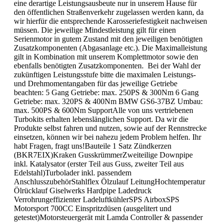
eine derartige Leistungsausbeute nur in unserem Hause für
den öffentlichen Straßenverkehr zugelassen werden kann, da
wir hierfür die entsprechende Karosseriefestigkeit nachweisen
müssen. Die jeweilige Mindestleistung gilt für einen
Serienmotor in gutem Zustand mit den jeweiligen benötigten
Zusatzkomponenten (Abgasanlage etc.). Die Maximalleistung
gilt in Kombination mit unserem Komplettmotor sowie den
ebenfalls benötigten Zusatzkomponenten. Bei der Wahl der
zukünftigen Leistungsstufe bitte die maximalen Leistungs-
und Drehmomentangaben für das jeweilige Getriebe
beachten: 5 Gang Getriebe: max. 250PS & 300Nm 6 Gang
Getriebe: max. 320PS & 400Nm BMW GS6-37BZ Umbau:
max. 500PS & 600Nm SupportAlle von uns vertriebenen
Turbokits erhalten lebenslänglichen Support. Da wir die
Produkte selbst fahren und nutzen, sowie auf der Rennstrecke
einsetzen, können wir bei nahezu jedem Problem helfen. Ihr
habt Fragen, fragt uns!Bauteile 1 Satz Zündkerzen
(BKR7EIX)Kraken GusskrümmerZweiteilige Downpipe
inkl. Katalysator (erster Teil aus Guss, zweiter Teil aus
Edelstahl)Turbolader inkl. passendem
AnschlusszubehörStahlflex Ölzulauf LeitungHochtemperatur
Ölrücklauf Giselwerks Hardpipe Ladedruck
Verrohrungeffizienter LadeluftkühlerSPS AirboxSPS
Motorsport 700CC Einspritzdüsen (ausgelitert und
getestet)Motorsteuergerät mit Lamda Controller & passender