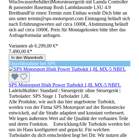
Wischwasserbehälter)Motorsteuergerät mit Lamda Controller
& passender Basemap Bosh Lambdasonde LSU 4.9
BreitbandFür einen Termin zum Einbau wende Dich bitte an
uns unter termin@sps-motorsport.com Eintragung beläuft sich
nach Erfahrungswerten auf circa 1000€, Abstimmung beläuft
sich auf circa 1000€. Preis für Montagekosten bitte über das
Anfrageformular anfragen.
Varianten ab
6.299,00 €*
7.490,00 €*
In den Warenkorb
Einzelabnahme bei SPS
SPS Motorsport High Power Turbokit 1,8L MX-5 NBFL
Ladeluftkühler:
Standard
| Steuergerät:
ohne Steuergerät
|
Turbolader:
SPS Stage 1 Turbolader 1,8L
Alle Produkte, wie auch das hier angebotene Turbokit,
werden von der Firma SPS Motorsport auf der Rennstrecke
entwickelt, auf die Straße adaptiert und konstant verbessert.
Wir legen äußersten Wert auf die Qualität der verbauten Teile
und deren Funktion. EntwicklungAlle Turbokits werden bei
uns im Haus konfiguriert und gepackt. Für welchen
Turbolader du dich entscheidest liegt bei Dir. Wir nutzen alle