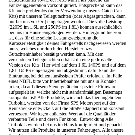
Fahrzeuggeneration vorkonfiguriert. Entsprechend kann das
Kit auch problemlos (unter Verwendung unseres Catch Can
Kits) mit unserem Teilegutachten (oder Abgasgutachten, dann
nur bei uns vor Ort) eingetragen werden. Die volle Leistung
(220PS im 1,6L und 250PS im 1,8L) können ausschließlich
bei uns im Hause eingetragen werden. Hintergrund hiervon
ist, dass für eine solche Leistungssteigerung die
Karosseriefestigkeit deines Fahrgestells nachgewiesen werden
muss, welches nur durch den Hersteller bzw.
Gutachteninhaber bestätigt werden kann. Mit dem
versendeten Teilegutachten erhältst du eine gedrosselte
Version des Kits. Hier wird auf dem 1,6L 140PS und auf dem
1,8L 165PS eingetragen und abgestimmt, dafür kann die
Eintragung bei deinem ansässigen Prüfer erfolgen. Im Falle
eines NBFL bitte vor Inbetriebnahme mit uns in Kontakt
treten, da auf diesem Steuergerät eine spezielle Firmware
aufgespielt ist, welche nicht mit standardmäßigen Basemaps
kompatibel ist! Alle Produkte, wie auch das hier angebotene
Turbokit, werden von der Firma SPS Motorsport auf der
Rennstrecke entwickelt, auf die Straße adaptiert und konstant
verbessert. Wir legen äußersten Wert auf die Qualität der
verbauten Teile und deren Funktion. Entwicklung Alle
Turbokits werden bei uns im Haus konfiguriert und gepackt.
Wir nutzen alle Produkte in unseren Fahrzeugen. Alle unsere