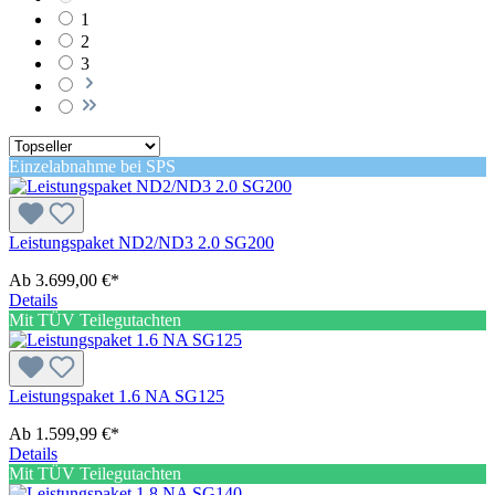
1
2
3
Einzelabnahme bei SPS
Leistungspaket ND2/ND3 2.0 SG200
Ab
3.699,00 €*
Details
Mit TÜV Teilegutachten
Leistungspaket 1.6 NA SG125
Ab
1.599,99 €*
Details
Mit TÜV Teilegutachten