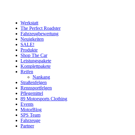
Werkstatt
The Perfect Roadster
Fahrzeugbewertung
Neuigkeiten
SALE!
Produkte
Shop The Car
Leistungspakete
Komplettpakete
Reifen
Nankang
Straßenfelgen
Rennsportfelgen
Pflegemittel
89 Motorsports Clothing
Events
MotorBlog
SPS Team
Fahrzeuge
Partner