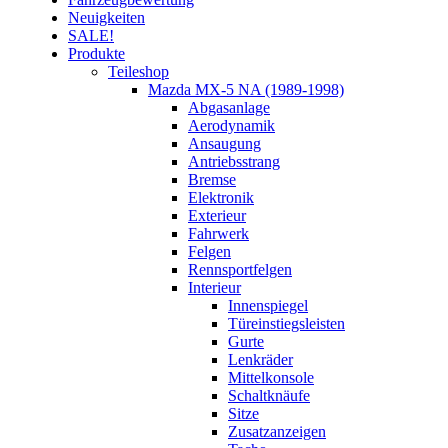
Neuigkeiten
SALE!
Produkte
Teileshop
Mazda MX-5 NA (1989-1998)
Abgasanlage
Aerodynamik
Ansaugung
Antriebsstrang
Bremse
Elektronik
Exterieur
Fahrwerk
Felgen
Rennsportfelgen
Interieur
Innenspiegel
Türeinstiegsleisten
Gurte
Lenkräder
Mittelkonsole
Schaltknäufe
Sitze
Zusatzanzeigen