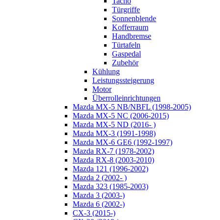
Tacho
Türgriffe
Sonnenblende
Kofferraum
Handbremse
Türtafeln
Gaspedal
Zubehör
Kühlung
Leistungssteigerung
Motor
Überrolleinrichtungen
Mazda MX-5 NB/NBFL (1998-2005)
Mazda MX-5 NC (2006-2015)
Mazda MX-5 ND (2016- )
Mazda MX-3 (1991-1998)
Mazda MX-6 GE6 (1992-1997)
Mazda RX-7 (1978-2002)
Mazda RX-8 (2003-2010)
Mazda 121 (1996-2002)
Mazda 2 (2002- )
Mazda 323 (1985-2003)
Mazda 3 (2003-)
Mazda 6 (2002-)
CX-3 (2015-)