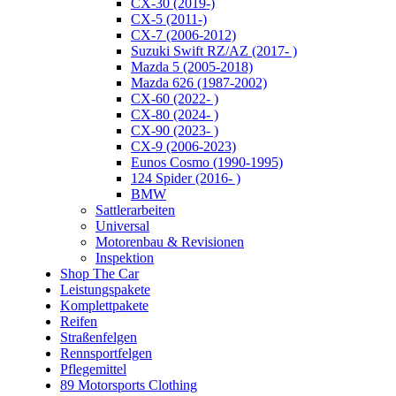
CX-30 (2019-)
CX-5 (2011-)
CX-7 (2006-2012)
Suzuki Swift RZ/AZ (2017- )
Mazda 5 (2005-2018)
Mazda 626 (1987-2002)
CX-60 (2022- )
CX-80 (2024- )
CX-90 (2023- )
CX-9 (2006-2023)
Eunos Cosmo (1990-1995)
124 Spider (2016- )
BMW
Sattlerarbeiten
Universal
Motorenbau & Revisionen
Inspektion
Shop The Car
Leistungspakete
Komplettpakete
Reifen
Straßenfelgen
Rennsportfelgen
Pflegemittel
89 Motorsports Clothing