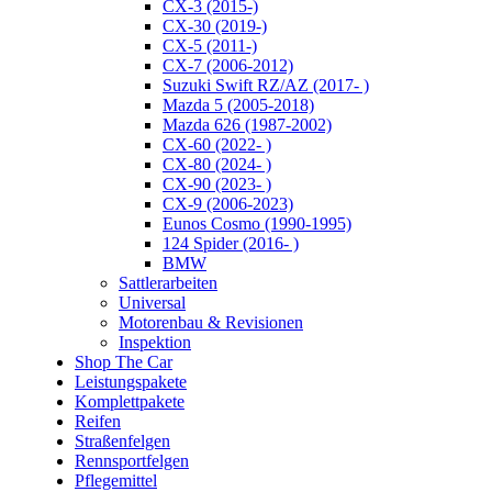
CX-3 (2015-)
CX-30 (2019-)
CX-5 (2011-)
CX-7 (2006-2012)
Suzuki Swift RZ/AZ (2017- )
Mazda 5 (2005-2018)
Mazda 626 (1987-2002)
CX-60 (2022- )
CX-80 (2024- )
CX-90 (2023- )
CX-9 (2006-2023)
Eunos Cosmo (1990-1995)
124 Spider (2016- )
BMW
Sattlerarbeiten
Universal
Motorenbau & Revisionen
Inspektion
Shop The Car
Leistungspakete
Komplettpakete
Reifen
Straßenfelgen
Rennsportfelgen
Pflegemittel