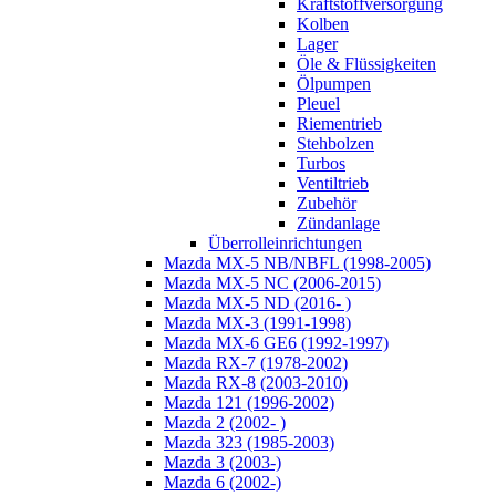
Kraftstoffversorgung
Kolben
Lager
Öle & Flüssigkeiten
Ölpumpen
Pleuel
Riementrieb
Stehbolzen
Turbos
Ventiltrieb
Zubehör
Zündanlage
Überrolleinrichtungen
Mazda MX-5 NB/NBFL (1998-2005)
Mazda MX-5 NC (2006-2015)
Mazda MX-5 ND (2016- )
Mazda MX-3 (1991-1998)
Mazda MX-6 GE6 (1992-1997)
Mazda RX-7 (1978-2002)
Mazda RX-8 (2003-2010)
Mazda 121 (1996-2002)
Mazda 2 (2002- )
Mazda 323 (1985-2003)
Mazda 3 (2003-)
Mazda 6 (2002-)