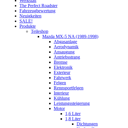
Werkstatt
The Perfect Roadster
Fahrzeugbewertung
Neuigkeiten
SALE!
Produkte
Teileshop
Mazda MX-5 NA (1989-1998)
Abgasanlage
Aerodynamik
Ansaugung
Antriebsstrang
Bremse
Elektronik
Exterieur
Fahrwerk
Felgen
Rennsportfelgen
Interieur
Kühlung
Leistungssteigerung
Motor
1,6 Liter
1,8 Liter
Dichtungen