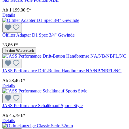
Sitz Recaro Pole Position ABE
Ab
1.199,00 €*
Details
Ölfilter Adapter D1 Spec 3/4" Gewinde
33,86 €*
In den Warenkorb
JASS Performance Drift-Button Handbremse NA/NB/NBFL/NC
Ab
28,46 €*
Details
JASS Performance Schaltknauf Sports Style
Ab
45,79 €*
Details