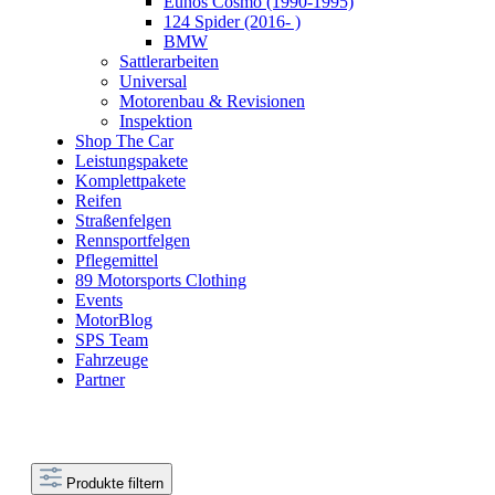
Eunos Cosmo (1990-1995)
124 Spider (2016- )
BMW
Sattlerarbeiten
Universal
Motorenbau & Revisionen
Inspektion
Shop The Car
Leistungspakete
Komplettpakete
Reifen
Straßenfelgen
Rennsportfelgen
Pflegemittel
89 Motorsports Clothing
Events
MotorBlog
SPS Team
Fahrzeuge
Partner
Produkte filtern