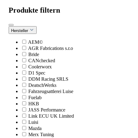
Produkte filtern
Hersteller
AEM©
AGR Fabrications s.r.o
Bride
CANchecked
Coolerworx
D1 Spec
DDM Racing SRLS
DeatschWerks
Fahrzeugsattlerei Luise
Fuelab
HKB
JASS Performance
Link ECU UK Limited
Luisi
Mazda
Merx Tuning